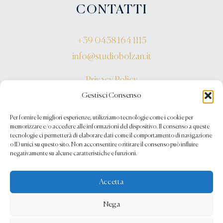
CONTATTI
+39 0438 164 1115
info@studiobolzan.it
Privacy Policy
Gestisci Consenso
Per fornire le migliori esperienze, utilizziamo tecnologie come i cookie per
memorizzare e/o accedere alle informazioni del dispositivo. Il consenso a queste
tecnologie ci permetterà di elaborare dati come il comportamento di navigazione
o ID unici su questo sito. Non acconsentire o ritirare il consenso può influire
negativamente su alcune caratteristiche e funzioni.
Studio Avvocati Bolzan | Il tuo avvocato a
Accetta
Conegliano, Padova, Treviso, Trieste, Vittorio
Veneto
Nega